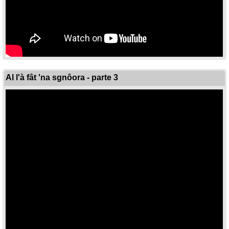
Al l'à fât 'na sgnôora - parte 3