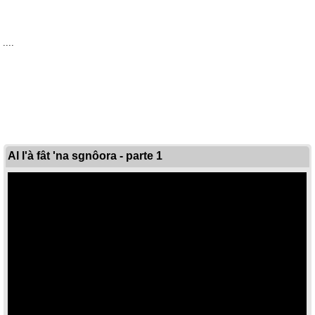
....
Al l'à fât 'na sgnôora - parte 1