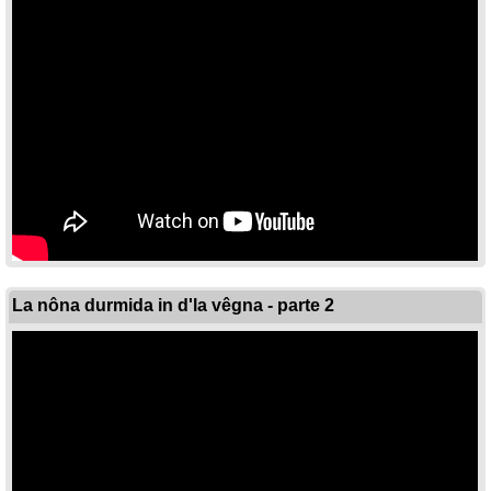
La nôna durmida in d'la vêgna - parte 2