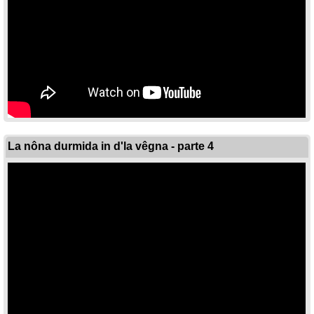
La nôna durmida in d'la vêgna - parte 4