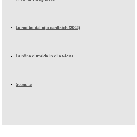
La reditæ dal sijo canônich (2002)
La nôna durmida in d'la vêgna
Scenette