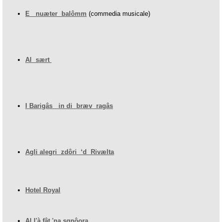
E nuæter balômm
(commedia musicale)
Al sært
I Barigâs in di bræv ragâs
Agli alegri zdôri ‘d Rivælta
Hotel Royal
Al l'à fât 'na sgnôora