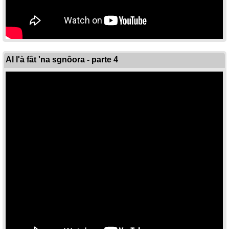
Al l'à fât 'na sgnôora - parte 4