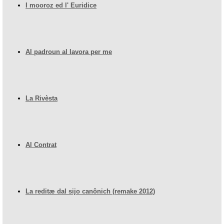
I mooroz ed l' Euridice
Al padroun al lavora per me
La Rivèsta
Al Contrat
La reditæ dal sijo canônich (remake 2012)