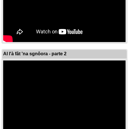
Al l'à fât 'na sgnôora - parte 2