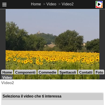
Home
Video
Video2
Home
Componenti
Commedie
Spettacoli
Contatti
Foto
Video
Video2
Seleziona il video che ti interessa