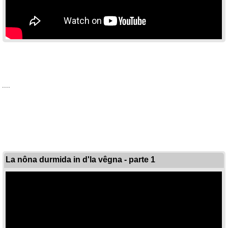
....
La nôna durmida in d'la vêgna - parte 1