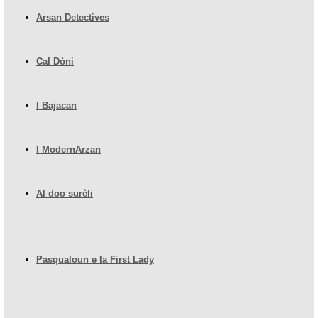
Arsan Detectives
Cal Dòni
I Bajacan
I ModernArzan
Al doo surèli
Pasqualoun e la First Lady