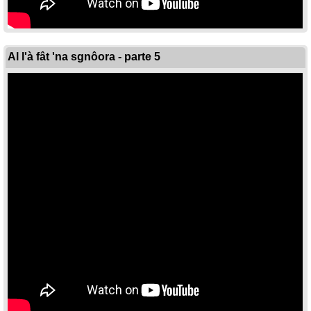
Al l'à fât 'na sgnôora - parte 5